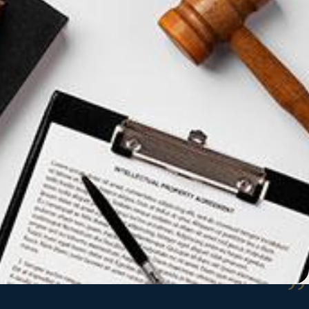
”
יחידת מודיעין
· קצין משפטים במילואים
8200