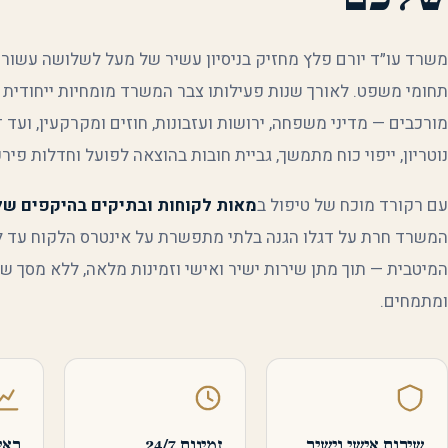
משרד עו״ד יורם פלץ מחזיק בניסיון עשיר של מעל לשלושה עשורי
תחומי משפט. לאורך שנות פעילותו צבר המשרד מומחיות ייחודית ב
מורכבים — מדיני משפחה, ירושות ועזבונות, חוזים ומקרקעין, ועד ד
נוטריון, ייפוי כוח מתמשך, גביית חובות בהוצאה לפועל וחדלות פירע
עם רקורד מוכח של טיפול ב
מאות לקוחות ובתיקים בהיקפים של
המשרד חרת על דגלו הגנה בלתי מתפשרת על אינטרס הלקוח עד 
המיטבית — תוך מתן שירות ישיר ואישי וזמינות מלאה, ללא מסך ש
ומתמחים.
שירות אישי וישיר
זמינות 24/7
ראי