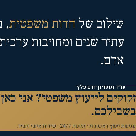
שילוב של
חדות משפטית
, נ
עתיר שנים ומחויבות ערכית
אדם.
עו״ד ונוטריון יורם פלץ
זקוקים לייעוץ משפטי? אני כאן
בשבילכם.
פגישת ייעוץ ראשונית · זמינות 24/7 · שירות אישי וישיר.