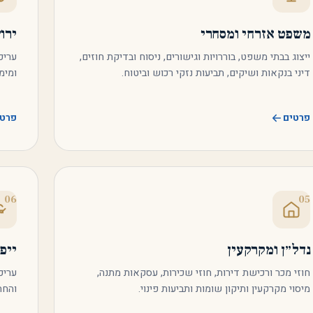
משפט אזרחי ומסחרי
ירוש
ייצוג בבתי משפט, בוררויות וגישורים, ניסוח ובדיקת חוזים,
עריכ
דיני בנקאות ושיקים, תביעות נזקי רכוש וביטוח.
ומימ
פרטים
פרטי
06
05
נדל״ן ומקרקעין
ייפ
חוזי מכר ורכישת דירות, חוזי שכירות, עסקאות מתנה,
עריכ
מיסוי מקרקעין ותיקון שומות ותביעות פינוי.
והחת