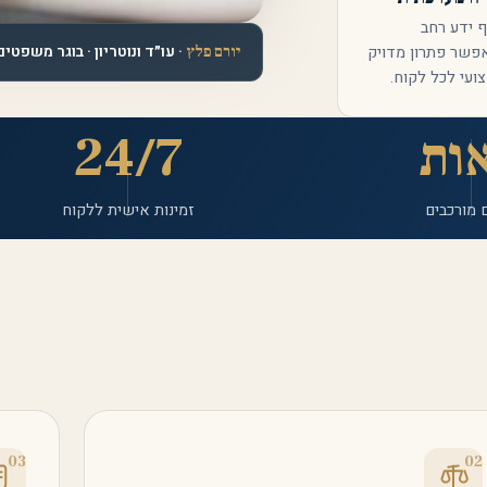
 ידע רחב
· עו״ד ונוטריון · בוגר משפטי
פשר פתרון מדויק
יורם פלץ
ועי לכל לקוח.
ות
24/7
 מורכבים
זמינות אישית ללקוח
03
02