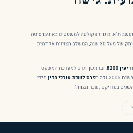
ד ונוטריון יורם פלץ, יליד 1971 ותושב ת״א, בוגר הפקולטה למשפטים באוניברסיטת
תל אביב — עורך דין עתיר ניסיון עם ותק של מעל 30 שנה, המשלב מצוינות אקדמית
ין 8200
, ובהמשך תרם למערכת המשפט
 זכה ב
פרס לשכת עורכי הדין
מידי
נים בפרויקט „שכר מצווה".