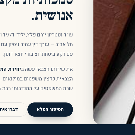
אנושית.
עו״
עם רקע ביטחוני וציבורי יוצא דופן.
את שירותו הצבאי עשה ב
יחידת המודיע
הצבאית כקצין משפטים במילואים. בשנת 2005
שרת המשפטים על התנדבותו רבת הש
הסיפור המלא
דברו איתי