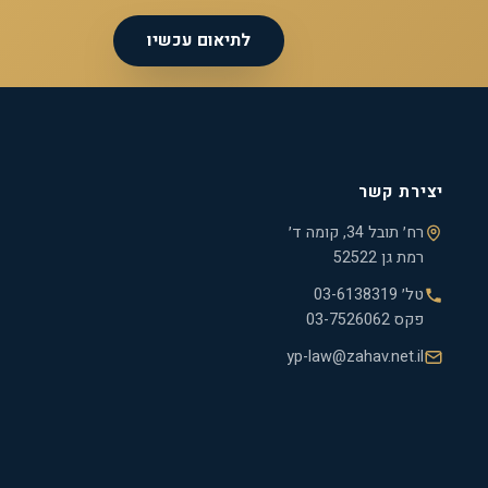
לתיאום עכשיו
יצירת קשר
רח׳ תובל 34, קומה ד׳
רמת גן 52522
טל׳
03-6138319
פקס
03-7526062
yp-law@zahav.net.il