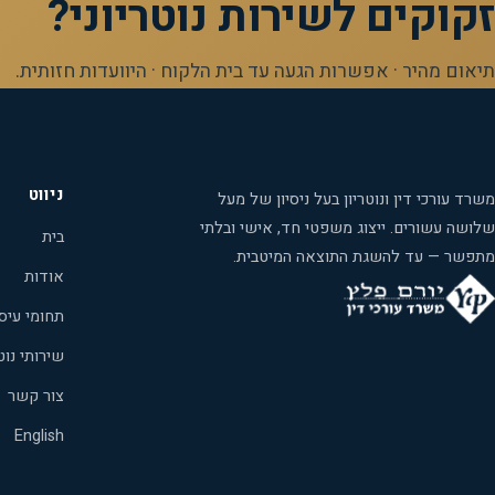
זקוקים לשירות נוטריוני?
תיאום מהיר · אפשרות הגעה עד בית הלקוח · היוועדות חזותית.
ניווט
משרד עורכי דין ונוטריון בעל ניסיון של מעל
שלושה עשורים. ייצוג משפטי חד, אישי ובלתי
בית
מתפשר — עד להשגת התוצאה המיטבית.
אודות
תחומי עיס
שירותי נוטר
צור קשר
English